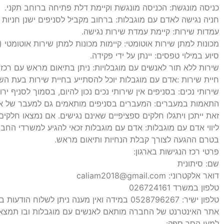
כניסה מונגשת: הכניסה מונגשת וקיימת דלת פתיחה ברוחב תקני.
חניה נגישה לאדם עם מוגבלות: ברחוב מקביל לסניפים ישנן חניות נ
עמדות שירות: קיימת עמדת שירות נגישה.
מכונות למתן שירות אוטומטי: קיימות מכונות למתן שירות אוטומטי (
סיוע במילוי טפסים: יינתן על ידי פקידה.
שירות ללא תור לאנשים עם מוגבלויות: ניתן בתיאום מראש עם רכזת
חיית שירות :אדם עם מוגבלות יוכל להסתייע בחיית שירות בעת הש
שירותי נכים: בסניפים אין שירותי נכים נכון להיום, בסמוך לסניף יר
התאמות במעברים: המעברים בסניפים מותאמים גם למעבר של אנשים 
זאת ייתכן ויתגלו חלקים ספציפיים שאינם נגישים. אם נמצאו חלקים
ליווי אדם עם מוגבלות: אדם עם מוגבלות זכאי להגיע למשרדי החב
בטרם ההגעה לצורך קבלת הנחיות ותיאום מראש.
פרטי רכז הנגישות בארגון:
שם: סיתונית
דואר אלקטרוני: caliam2018@gmail.com
טלפון במשרד 026724161
טלפון ישיר: 0528796267 במידה ואין מענה ניתן לשלוח הודעות בווטסאפ/ SMS.
אתר האינטרנט של החברה מותאם לאנשים עם מוגבלות ובו תמצאו
למען הסר ספק: