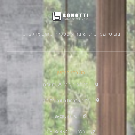
בונוטי מערכות ישיבה איטלקיות מהיבואן לצרכן
משרדי היבואן
רחוב פייר קינג 29 ירושלים
רחוב אברהם רוזנמן נתיבות
שליחת ווצאפ
טלפון: 08-8643400