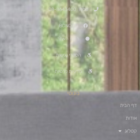
טלפון: 08-8643400
BONOTTI
תקנון האתר
הסדרי נגישות
מדיניות פרטיות
בונוטי
דף הבית
אודות
קטלוג