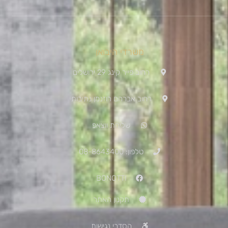
משרדי היבואן
רחוב פייר קינג 29 ירושלים
רחוב אברהם רוזנמן נתיבות
שליחת ווצאפ
טלפון: 08-8643400
BONOTTI
תקנון האתר
הסדרי נגישות