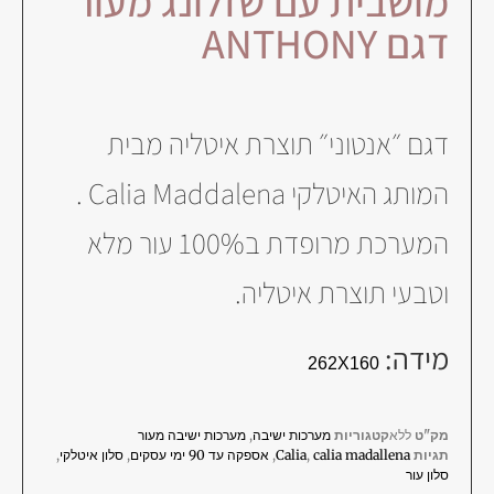
מושבית עם שזלונג מעור
דגם ANTHONY
דגם ״אנטוני״ תוצרת איטליה מבית
המותג האיטלקי Calia Maddalena .
המערכת מרופדת ב100% עור מלא
וטבעי תוצרת איטליה.
מידה:
262X160
מק"ט
ללא
קטגוריות
מערכות ישיבה
,
מערכות ישיבה מעור
תגיות
calia madallena
,
Calia
,
אספקה עד 90 ימי עסקים
,
סלון איטלקי
,
סלון עור