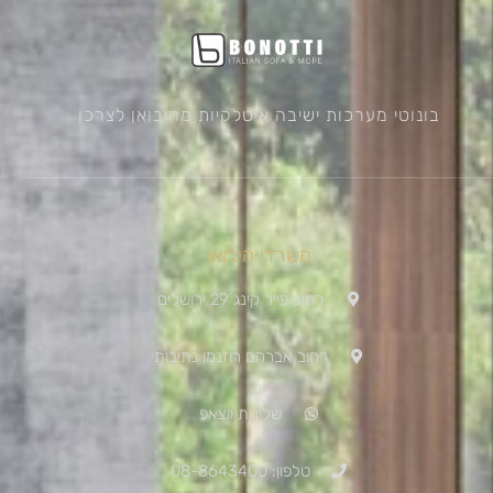
בונוטי מערכות ישיבה איטלקיות מהיבואן לצרכן
משרדי היבואן
רחוב פייר קינג 29 ירושלים
רחוב אברהם רוזנמן נתיבות
שליחת ווצאפ
טלפון: 08-8643400