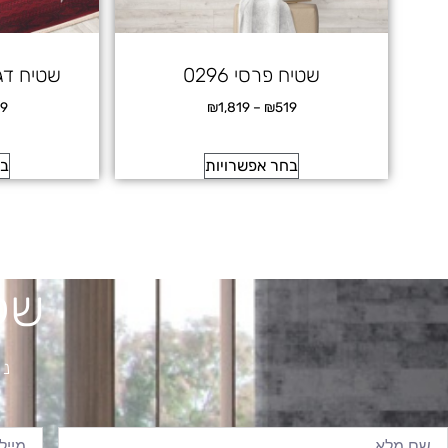
שטיח פרסי 0296
שטיח דגם n 7457
19
₪
1,819
–
₪
519
בחר אפשרויות
בח
של
נש