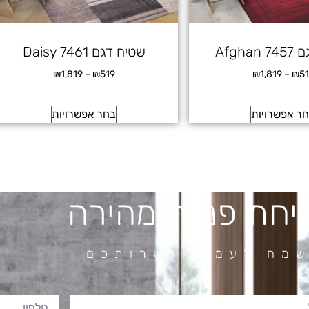
Afgha
שטיח דגם Daisy 7461
₪
1,819
–
₪
519
₪
1,819
–
₪
5
ר אפשרויות
בחר אפשרויות
יחת פנייה מהירה
מח לעמוד לשרותכם