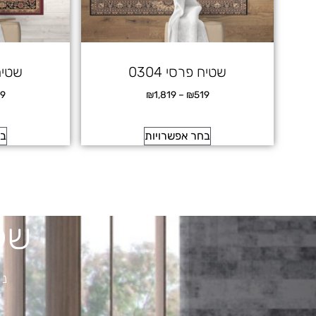
שטיח פרסי 0304
שטיח 
19
₪
1,819
–
₪
519
בחר אפשרויות
בח
של
נש