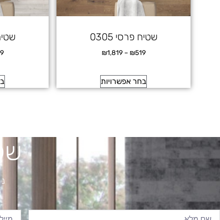
שטיח פרסי 0305
שטיח 
19
₪
1,819
–
₪
519
בחר אפשרויות
בח
של
נש