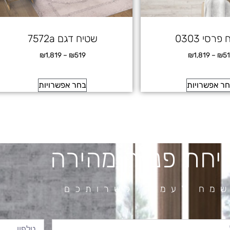
פרסי 0303
שטיח דגם 7572a
₪
1,819
–
₪
519
₪
1,819
–
₪
5
ר אפשרויות
בחר אפשרויות
יחת פנייה מהירה
מח לעמוד לשרותכם