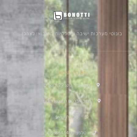
בונוטי מערכות ישיבה איטלקיות מהיבואן לצרכן
משרדי היבואן
רחוב פייר קינג 29 ירושלים
רחוב אברהם רוזנמן נתיבות
שליחת ווצאפ
טלפון: 08-8643400